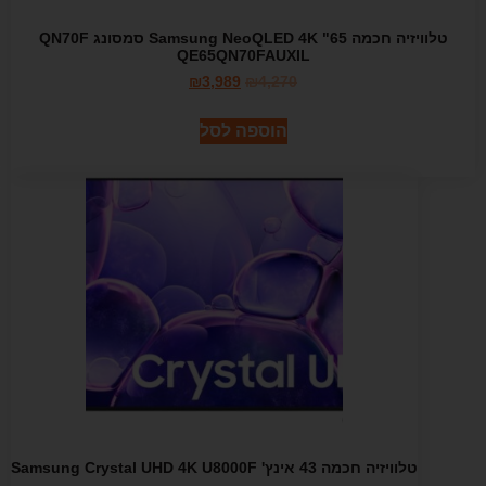
טלוויזיה חכמה 65" NeoQLED 4K ‏Samsung סמסונג QN70F
QE65QN70FAUXIL
₪
3,989
₪
4,270
הוספה לסל
טלוויזיה חכמה 43 אינץ' Samsung Crystal UHD 4K U8000F