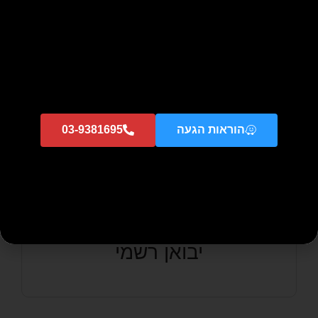
6-7 ימי עסקים
הוראות הגעה
03-9381695
יבואן רשמי