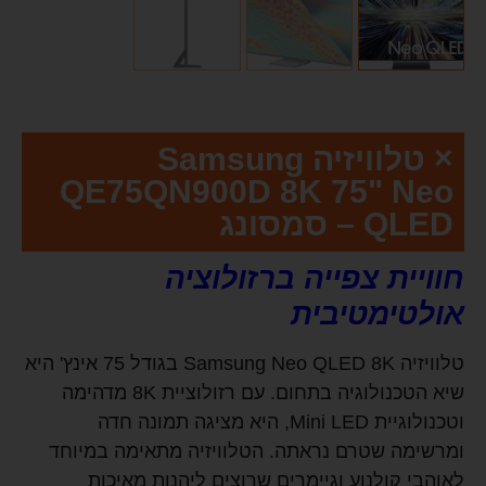
× טלוויזיה Samsung
QE75QN900D 8K 75" Neo
QLED – סמסונג
חוויית צפייה ברזולוציה
אולטימטיבית
טלוויזיה Samsung Neo QLED 8K בגודל 75 אינץ' היא
שיא הטכנולוגיה בתחום. עם רזולוציית 8K מדהימה
וטכנולוגיית Mini LED, היא מציגה תמונה חדה
ומרשימה שטרם נראתה. הטלוויזיה מתאימה במיוחד
לאוהבי קולנוע וגיימרים שרוצים ליהנות מאיכות