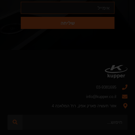
שליחה
03-9381695
info@kupper.co.il
אזור תעשיה פארק אפק, רח' המלאכה 4