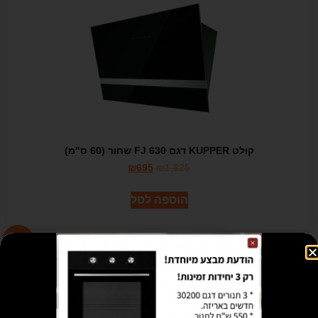
קולט KUPPER דגם 630 FJ שחור (60 ס"מ)
₪
695
₪
1,325
הוספה לסל
מבצע!