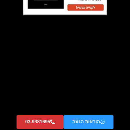
תבנית אמייל איכותית , דגם A73 – תוצרת איטליה
₪
125
₪
350
הוספה לסל
מבצע!
הוראות הגעה
03-9381695