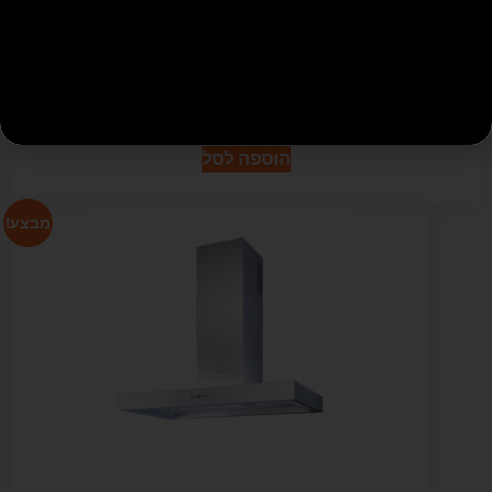
קולט 90 ס"מ KUPPER HJ2103 7319 בגימור קרם/צהוב – מתצוגה
₪
500
₪
1,060
הוספה לסל
מבצע!