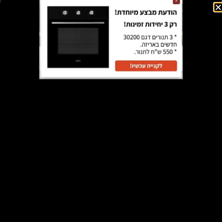
₪
1,790
הוספה לסל
מבצע!
תנור KUPPER שחור – דגם 2562 – מתצוגה
₪
595
₪
1,100
הוספה לסל