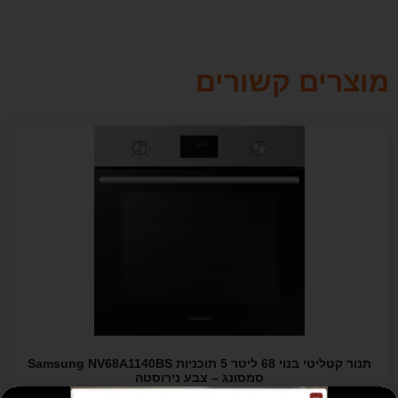
מוצרים קשורים
תנור קטליטי בנוי 68 ליטר 5 תוכניות Samsung NV68A1140BS
סמסונג – צבע נירוסטה