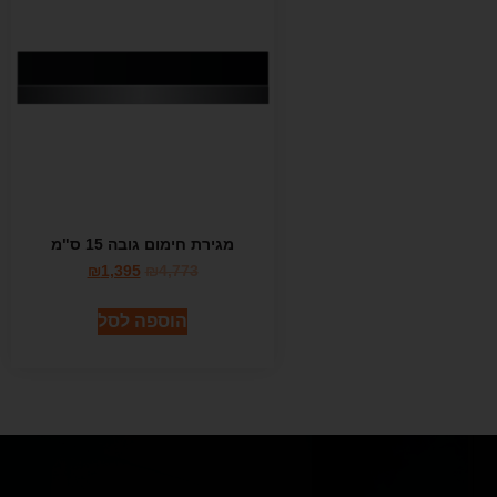
מגירת חימום גובה 15 ס"מ
₪
1,395
₪
4,773
הוספה לסל