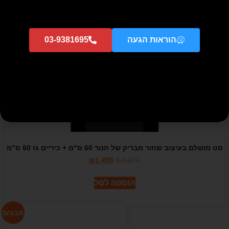
מבצע!
הוראות הגעה
03-9381695
סט מושלם בעיצוב שחור מבריק של תנור 60 ס"מ + כיריים גז 60 ס"מ
₪
1,495
₪
2,673
הוספה לסל
מבצע!