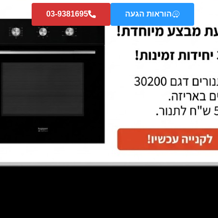
הוראות הגעה
03-9381695
קולט KUPPER KEJ9 – Downair Pro
קולט  KEB9 – Downair Basic
שקוע
שחור
מידע נוסף
מידע נוסף