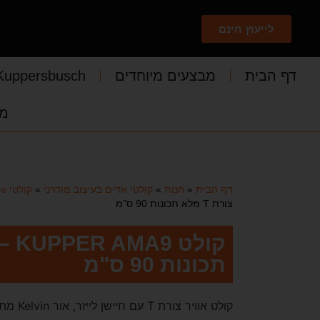
לייעוץ חינם
דף הבית
מבצעים מיוחדים
Kuppersbusch
מד
דף הבית
»
חנות
»
קולטי אדים בעיצוב מודרני
»
קולטי T-Shape
צורת T מלא תכונות 90 ס"מ
תכונות 90 ס"מ
קולט אוויר צורת T עם חיישן לייזר, אור Kelvin מתכוון וניקוי אוויר אוטומטי