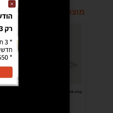
מוצרים קשורים
קולט KUPPER BA9 – כניסה בסיסית T-
Shape
מידע נוסף