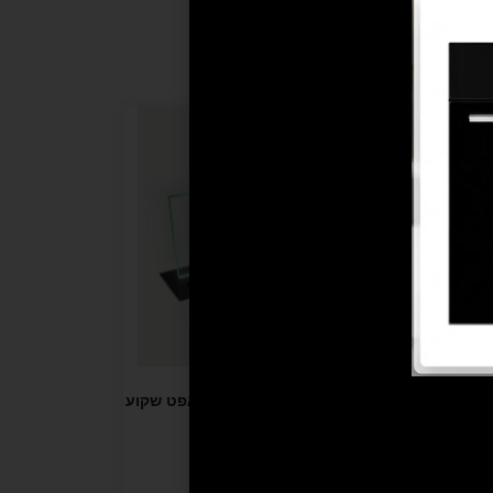
KUPPER
קולט KUPPER KED9 – דאון-דראפט שקוע
בשיש
מידע נוסף