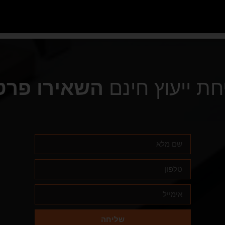
חת ייעוץ חינם
השאירו פרט
שליחה