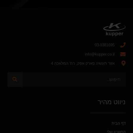
03-9381695
info@kupper.co.il
אזור תעשיה פארק אפק, רח' המלאכה 4
ניווט מהיר
דף הבית
החשבון שלי