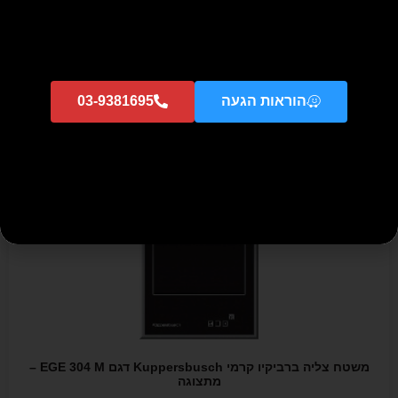
קולט KUPPER דגם 630 FJ שחור (60 ס"מ)
₪
695
₪
1,325
הוספה לסל
הוראות הגעה
03-9381695
מבצע!
משטח צליה ברביקיו קרמי Kuppersbusch דגם EGE 304 M –
מתצוגה