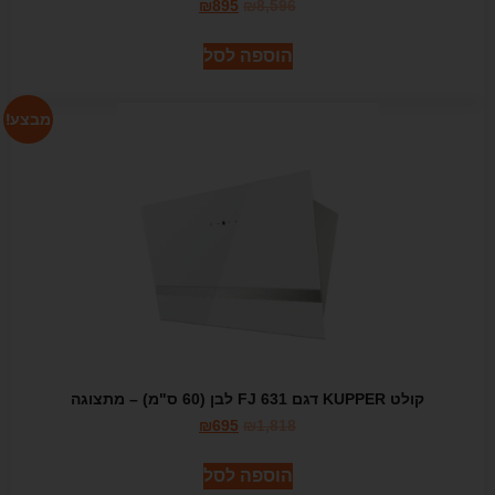
₪
895
₪
8,596
הוספה לסל
מבצע!
קולט KUPPER דגם 631 FJ לבן (60 ס"מ) – מתצוגה
₪
695
₪
1,818
הוספה לסל