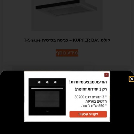
קולט KUPPER BA9 – כניסה בסיסית T-Shape
מידע נוסף