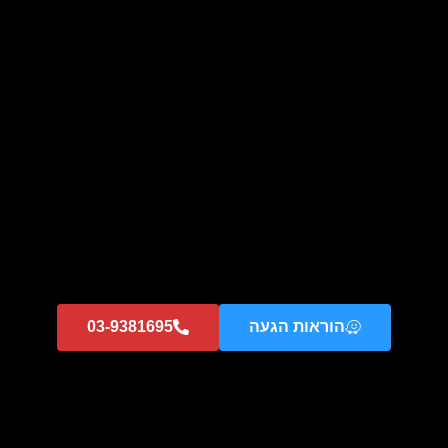
קולט KUPPER KED9 – דאון-דראפט שקוע בשיש
מידע נוסף
הוראות הגעה
03-9381695
קולט KUPPER KEB9 – Downair Basic שחור
מידע נוסף