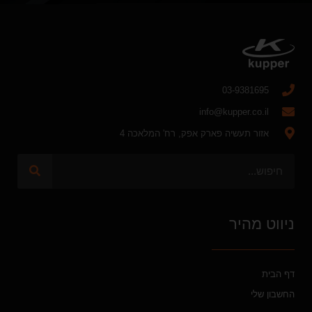
03-9381695
info@kupper.co.il
אזור תעשיה פארק אפק, רח' המלאכה 4
ניווט מהיר
דף הבית
החשבון שלי