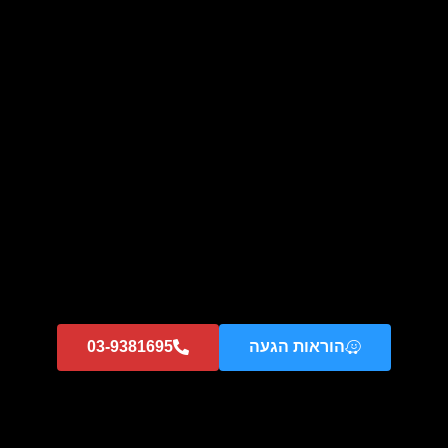
קולט KUPPER KEB9 – Downair Basic שחור
מידע נוסף
הוראות הגעה
03-9381695
קולט KUPPER KED9 – דאון-דראפט שקוע בשיש