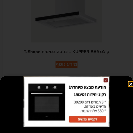
קולט KUPPER BA9 – כניסה בסיסית T-Shape
מידע נוסף