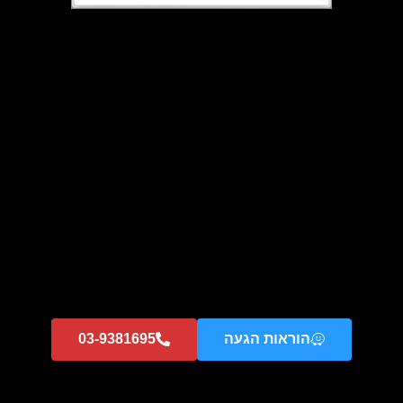
קולט KUPPER KEB9 – Downair Basic שחור
מידע נוסף
הוראות הגעה
03-9381695