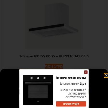
קולט KUPPER BA9 – כניסה בסיסית T-Shape
מידע נוסף