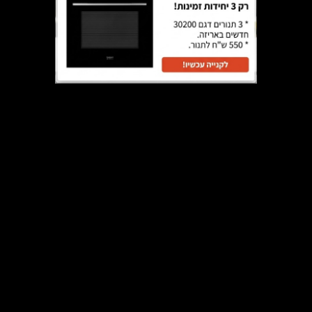
כיור נירוסטה 100 ס"מ -תוצרת SMALVIC איטליה- LAV IX FILO
QUADRA MIX 3” INCASSO 1VD 100
₪
2,410
הוספה לסל
מבצע!