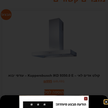
מבצע!
קולט אדים לאי – Kuppersbusch IKD 9350.0 E – עודפי יבוא
₪
995
₪
9,491
הוספה לסל