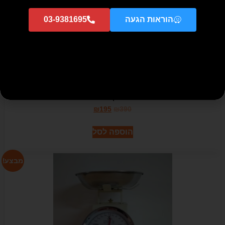
הוראות הגעה
03-9381695
פלנצ'ה -משטח יצוק לגריל מצופה אמייל
₪
195
₪
390
הוספה לסל
מבצע!