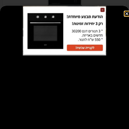
משטח צליה ברביקיו קרמי Kuppersbusch דגם EGS 304 – מתצוגה
₪
895
₪
7,343
הוספה לסל
מבצע!
כיריים אינדוקציה KUPPER דגם BIM 61 – מתצוגה (חד פאזי)