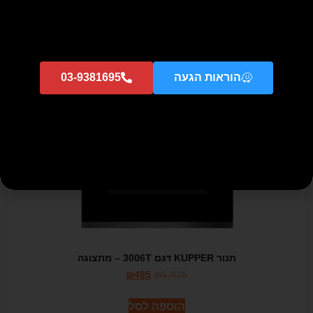
₪
795
₪
2,072
הוספה לסל
הוראות הגעה
03-9381695
מבצע!
תנור KUPPER דגם 3006T – מתצוגה
₪
495
₪
1,815
הוספה לסל