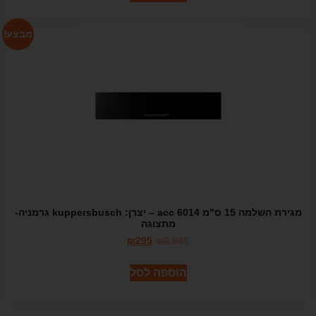
מבצע!
מגירת השלמה 15 ס"מ acc 6014 – יצרן: kuppersbusch גרמניה-
מתצוגה
₪
295
₪
2,985
הוספה לסל