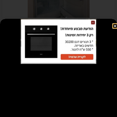
מקרר קופרבוש אינטגרלי Kuppersbusch IKE 3270 פתיחה לצד ימין
– מתצוגה
₪
995
הוספה לסל
מבצע!