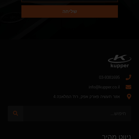
שליחה
03-9381695
info@kupper.co.il
אזור תעשיה פארק אפק, רח' המלאכה 4
ניווט מהיר