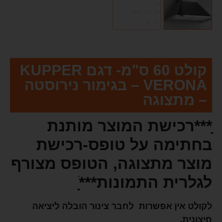
קולט 60 ס"מ- דגם KUPPER
– VERONA בגימור נירוסטה
– מתצוגה
ָָָָָָָָָ***רכישת המוצר מותנת
בחתימה על טופס-רכישת
מוצר מתצוגה, הטופס מצורף
לגלרית התמונות***ָָָָָָׂ
לקולט אין אפשרות לחבר צינור הובלה ליציאה
חיצונית.