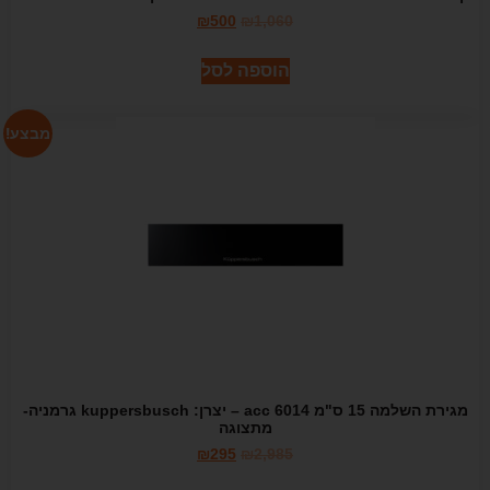
₪
500
₪
1,060
הוספה לסל
מבצע!
מגירת השלמה 15 ס"מ acc 6014 – יצרן: kuppersbusch גרמניה-
מתצוגה
₪
295
₪
2,985