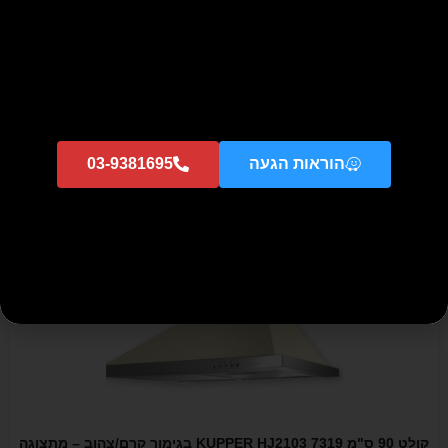
כיריים גז נירוסטה 35 ס"מ בהתקנה שטוחה PFT-35 2G VS INOX -
GG תוצרת smalvic איטליה
₪
750
₪
3,500
הוספה לסל
הוראות הגעה
03-9381695
מבצע!
קולט 90 ס"מ KUPPER HJ2103 7319 בגימור קרם/צהוב – מתצוגה