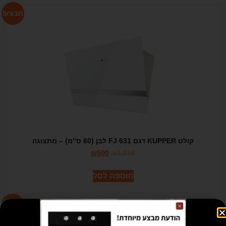
מבצע!
קולט KUPPER דגם 631 FJ לבן (60 ס"מ) – מתצוגה
₪
500
₪
1,818
הוספה לסל
מבצע!