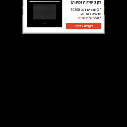
2 סטים במבצע מיוחד !!! – שני זוגות פילטרים דגם 7-AR פחם עגולים
₪
325
₪
514
הוספה לסל
מבצע!