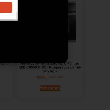
מבצע!
תנור 45 ס"מ- טאצ' מלא + תוכניות שף
אוט' EEBK 6550.8 JX1- Kuppersbusch
– מתצוגה
₪
3,495
₪
11,020
הוספה לסל