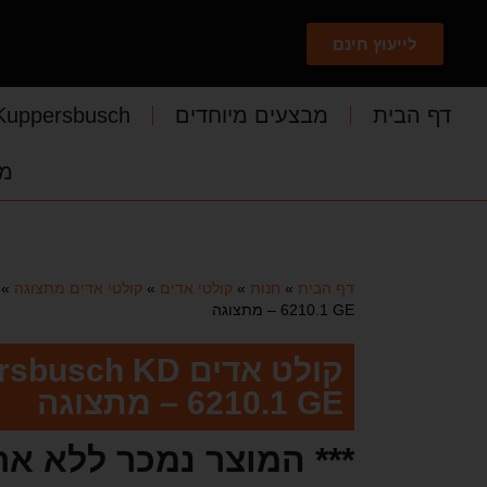
לייעוץ חינם
דף הבית
מבצעים מיוחדים
Kuppersbusch
מד
דף הבית
»
חנות
»
קולטי אדים
»
קולטי אדים מתצוגה
»
6210.1 GE – מתצוגה
קולט אדים sch KD
6210.1 GE – מתצוגה
*** המוצר נמכר ללא אח