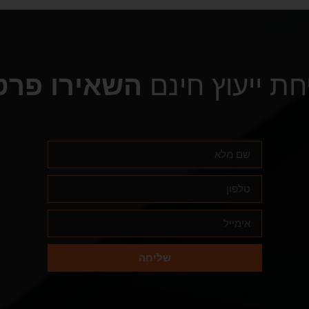
חת ייעוץ חינם
השאירו פרט
שליחה