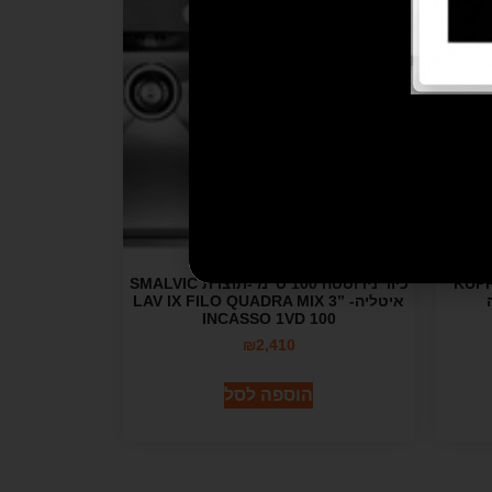
מבצע!
KUPPER 
כיור נירוסטה 100 ס"מ -תוצרת SMALVIC
איטליה- LAV IX FILO QUADRA MIX 3”
INCASSO 1VD 100
₪
2,410
הוספה לסל