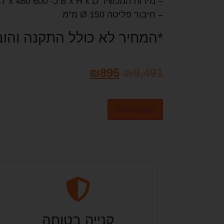
– מידות המכשיר B x H x D כ- 600 x 687–1,017 x 480 מ"מ
– חיבור פליטה Ø 150 מ"מ
*המחיר לא כולל התקנה והו
₪
895
₪
9,491
הוספה לסל
קנייה בטוחה