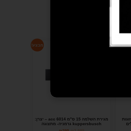
מבצע!
מבצע!
וגות
מגירת השלמה 15 ס"מ acc 6014 – יצרן:
kuppersbusch גרמניה- מתצוגה
₪
295
₪
2,985