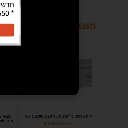
מוצרים קשורים
מבצע!
קולט תלוי נירוסטה 90 KU-CEU60D90
אוט
₪
1,244
₪
1,658