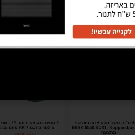
מבצע!
תנור 45 ס"מ- טאצ' מלא + תוכניות שף
2 סטים במבצע מיוחד !!! – שני ז
' EEBK 6550.8 JX1- Kuppersbusch
פילטרים דגם 7-AR פחם עגולים
– מתצוגה
₪
325
₪
514