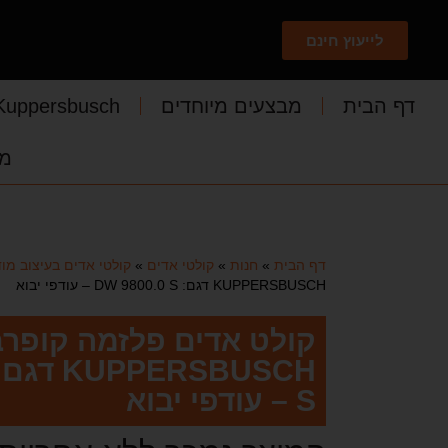
לייעוץ חינם
דף הבית
מבצעים מיוחדים
Kuppersbusch
מד
דף הבית
»
חנות
»
קולטי אדים
»
קולטי אדים בעיצוב מוד
KUPPERSBUSCH דגם: DW 9800.0 S – עודפי יבוא
קולט אדים פלזמה קופר
S – עודפי יבוא