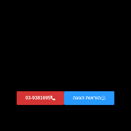
מקרר 2 דלתות מקפיא עליון אינוורטר 470 ליטר Samsung
RT47CG6006S9 No Frost – צבע פלטינום
₪
3,690
הוספה לסל
הוראות הגעה
03-9381695
מקפיא אינוורטר 327 ליטר Samsung Bespoke RZ32C7600BK –
זכוכית שחורה