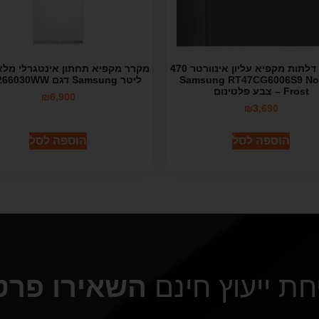
מקרר 2 דלתות מקפיא עליון אינוורטר 470
ליטר Samsung RT47CG6006S9 No
ליטר Samsung דגם BRB266030WW
Frost – צבע פלטינום
₪
6,900
₪
3,690
הוספה לסל
הוספה לסל
חת ייעוץ חינם
השאירו פרט