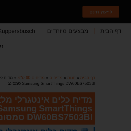
לייעוץ חינם
דף הבית
מבצעים מיוחדים
Kuppersbusch
מד
דף הבית
»
חנות
»
מדיחים
»
מדיחים 60 ס"מ
»
Samsung SmartThings DW60BS7503BI סמסונג
Samsung SmartThings
DW60BS7503BI סמסונג