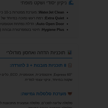
ניקיון יסודי ושקט מופתי
WaterJet Clean:
מערכת ממטרות ב-10 כיוונים לניקוי יסודי של כל כלי.
Extra Quiet:
רמת רעש נמוכה במיוחד של 40dB-42dB בלבד.
Auto Open Door:
הדלת נפתחת אוטומטית 
Hygiene Plus:
חיטוי בטמפרטורה גבוהה (75°) להגנה מקסימלית.
תוכניות הדחה ואחסון מודולרי
8 תוכניות מובנות + 3 להורדה:
Express 60°, אי
שקטה במיוחד, וניקוי עצמי למדיח.
מערכת סלסלות גמישה:
סלסלה עליונה לסכו"ם, סלסלה אמצעית מתכווננת לגו