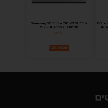
מקרר מקפיא תחתון אינטגרלי מלא – 271
מיקרוגל דיגיטלי – 32 ליטר Samsung
סמסונג MS32DG4555GT
₪
900
הוספה לסל
ים