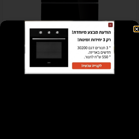
מקרר KUPPER דגם 494 זכוכית שחורה -70 ס"מ- המקרר חדש
לגמרי!!!
₪
2,900
₪
8,420
הוספה לסל
מבצע!