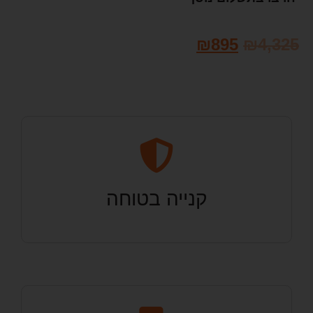
₪
895
₪
4,325
קנייה בטוחה