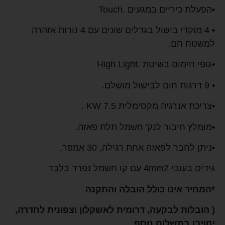
•הפעלת כיריים במגעים .Touch
• 4 מוקדי בישול בגדלים שונים עם 4 נורות אזהרה
למשטח חם.
•גופי חימום בשיטת .High Light
• 9 דרגות חום לבישול מושלם.
•צריכת אנרגיה מקסימלית 7.5 KW .
•מומלץ חיבור לנק' חשמל תלת פאזה.
•ניתן לחבר לפאזה אחת רגילה, 30 אמפר,
גידים בעובי 4mm2 עם קו חשמל נפרד בלבד
*המחיר אינו כולל הובלה והתקנה
( הובלות לבקעה, דרומית לאשקלון וצפונית לחדרה,
יחויבו בתשלום נוסף