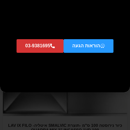
כיור ESQ 6000.0 – תוצרת קופרבוש גרמניה – נירוסטה
₪
795
₪
5,874
הוספה לסל
הוראות הגעה
03-9381695
כיור נירוסטה 100 ס"מ -תוצרת SMALVIC איטליה- LAV IX FILO
QUADRA MIX 3” INCASSO 1VD 100