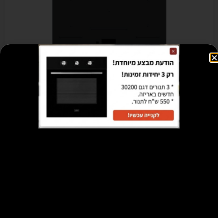
כיריים אינדוקציה 90 ס"מ Multi zone
₪
4,895
₪
9,068
הוספה לסל
מבצע!