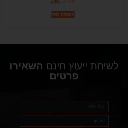
₪
895
₪
7,343
הוספה לסל
לשיחת ייעוץ חינם
השאירו
פרטים