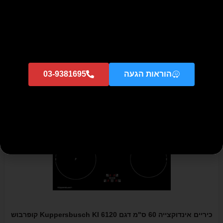
משטח צליה ברביקיו קרמי Kuppersbusch דגם EGE 304 M –
מתצוגה
₪
895
₪
8,596
הוספה לסל
הוראות הגעה
03-9381695
מבצע!
כיריים אינדוקצייה 60 ס"מ דגם Kuppersbusch KI 6120 קופרבוש