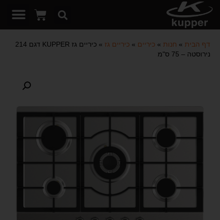
דף הבית
»
חנות
»
כיריים
»
כיריים גז
»
כיריים גז KUPPER דגם 214
נירוסטה – 75 ס"מ