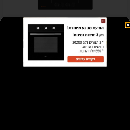
כיריים גז 60 ס"מ -MG 70560- מתצוגה
₪
595
הוספה לסל
מבצע!