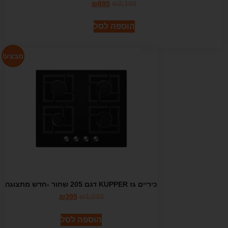
₪
895
₪
2,100
הוספה לסל
מבצע!
כיריים גז KUPPER דגם 205 שחור -חדש מתצוגה
₪
395
₪
1,230
הוספה לסל