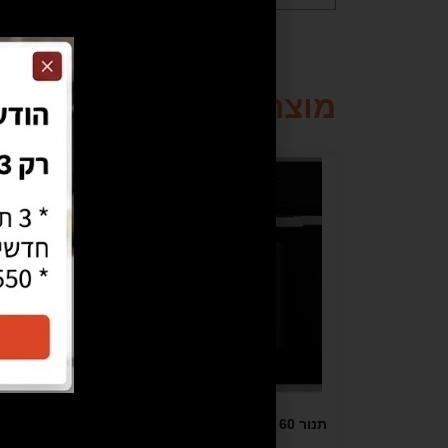
מוצרים קשורים
מבצע!
תנור 60 ס"מ B 6330 Kuppersbusch –
מתצוגה
אוט