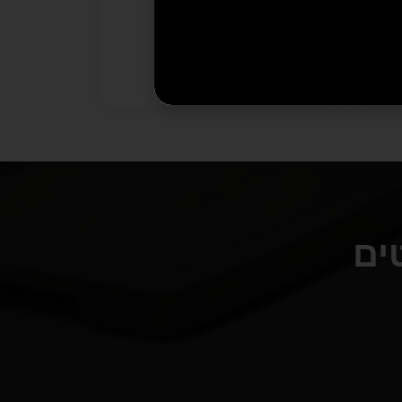
₪
295
₪
2,985
הוספה לסל
ים