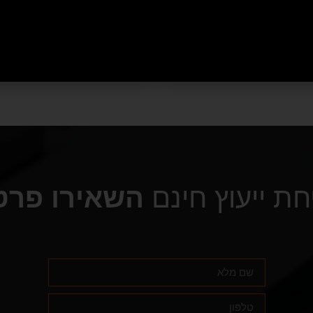
₪
750
₪
2,660
– מתצוגה
₪
3,495
₪
11,020
הוספה לסל
הוספה לסל
חת ייעוץ חינם
השאירו פרט