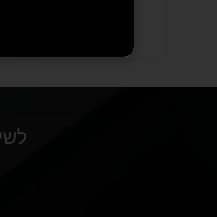
₪
2,195
₪
8,148
הוספה לסל
לשי