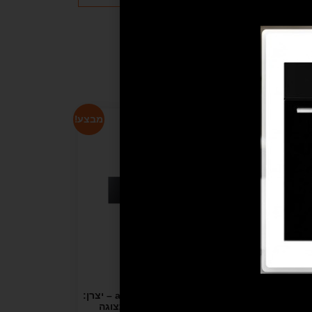
מבצע!
מבצע!
מגירת השלמה 15 ס"מ acc 6014 – יצרן:
kuppersbusch גרמניה- מתצוגה