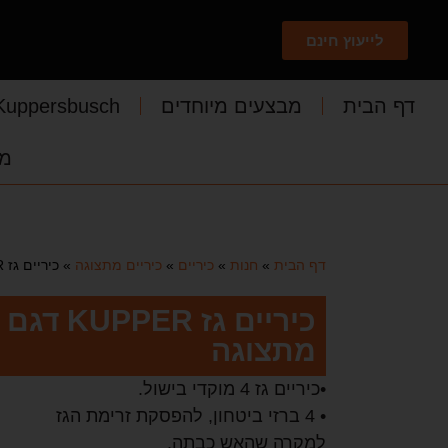
לייעוץ חינם
דף הבית
מבצעים מיוחדים
Kuppersbusch
מד
דף הבית
»
חנות
»
כיריים
»
כיריים מתצוגה
»
כיריים גז KUPPER דגם 105P1 – מתצוגה
מתצוגה
•כיריים גז 4 מוקדי בישול.
• 4 ברזי ביטחון, להפסקת זרימת הגז
למקרה שהאש כבתה.