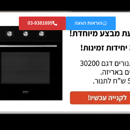
הוראות הגעה
03-9381695
מבצע!
תנור 45 ס"מ- טאצ' מלא + תוכניות שף
מדיח אינטגרלי מלא דגם D 7305- מתצוגה
' EEBK 6550.8 JX1- Kuppersbusch