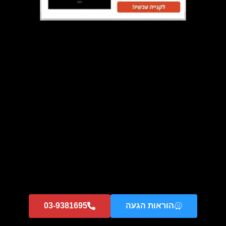
סט מושלם בעיצוב שחור מבריק של תנור 60 ס"מ + כיריים גז 60 ס"מ
₪
1,495
₪
2,673
הוספה לסל
מבצע!
הוראות הגעה
03-9381695