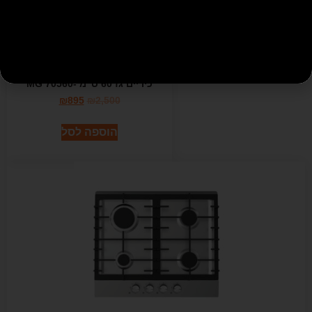
כיריים גז 60 ס"מ -MG 70560
₪
895
₪
2,500
הוספה לסל