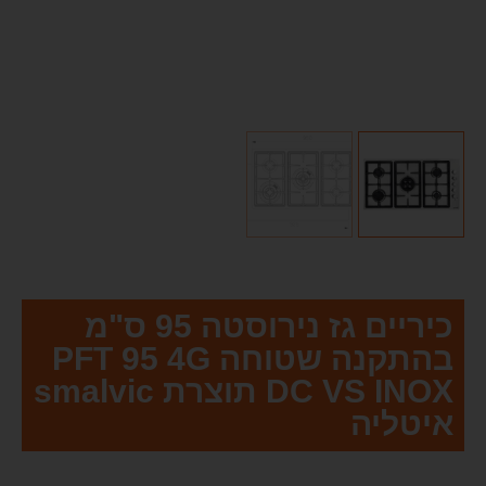
כיריים גז נירוסטה 95 ס"מ
בהתקנה שטוחה PFT 95 4G
DC VS INOX תוצרת smalvic
איטליה