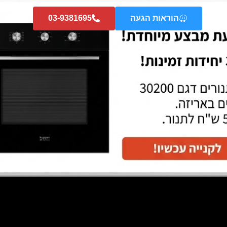
הוראות הגעה
03-9381695
מבצע!
תנור 60 ס"מ- טאצ' מלא + תוכניות שף
מג
וט' EEB 6550 JX2 Kuppersbusch
kuppersbusch גרמניה- מתצוגה
גרמניה – מתצוגה
₪
295
₪
2,985
₪
3,795
₪
18,674
הוספה לסל
הוספה לסל