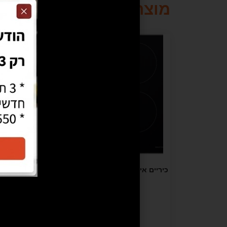
מוצרים קשורים
מבצע!
כיריים אינדוקציה KUPPER דגם BIM 60 –
מתצוגה (תלת פאזי)
א
₪
895
₪
1,738
הוספה לסל