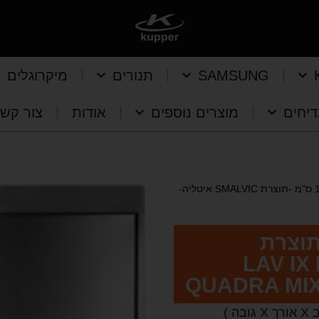
SAMSUNG
תנורים
מיקרוגלים
יחים
מוצרים נוספים
אודות
צור קש
כיור נירוסטה 100 ס"מ -תוצרת SMALVIC איטליה-
10 ס"מ -תוצרת
טליה- LAV IX FILO
QUADRA MIX