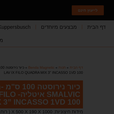
לייעוץ חינם
דף הבית
מבצעים מיוחדים
Kuppersbusch
מד
דף הבית
»
חנות
»
Benda Magnetic
»
LAV IX FILO QUADRA MIX 3” INCASSO 1VD 100
כיור נירוסטה 0
SMALVIC אי
 3” INCASSO 1VD 100
מידות חיצוניות: 1000 X 500 X 190 X ( רוחב X אורך X גובה )