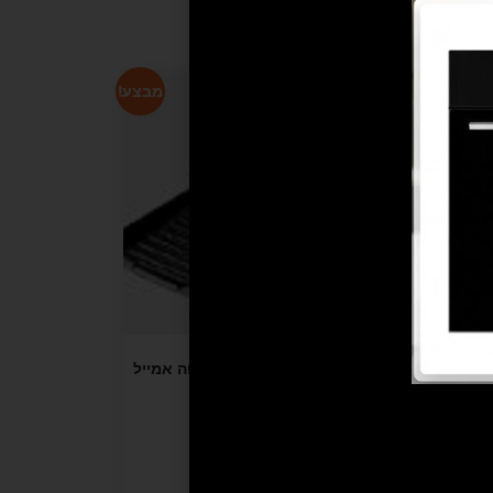
מבצע!
מבצע!
ירת השלמה 15 ס"מ acc 6014 – יצרן:
פלנצ'ה -משטח יצוק לגריל מצופה אמייל
₪
195
₪
390
הוספה לסל