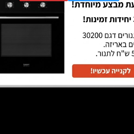
חת ייעוץ חינם
השאירו פרט
שליחה