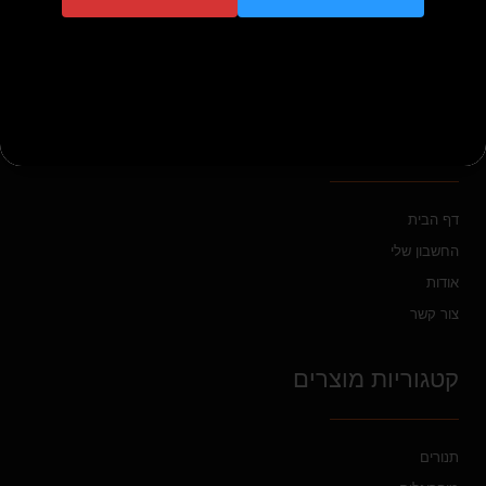
אזור תעשיה פארק אפק, רח' המלאכה 4
ניווט מהיר
דף הבית
החשבון שלי
אודות
צור קשר
קטגוריות מוצרים
תנורים