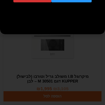
הוספה לסל
מבצע!
מיקרוגל I.B משולב גריל וטורבו (לבישול)
KUPPER דגם M 30501 – לבן
₪
1,995
₪
3,105
הוספה לסל