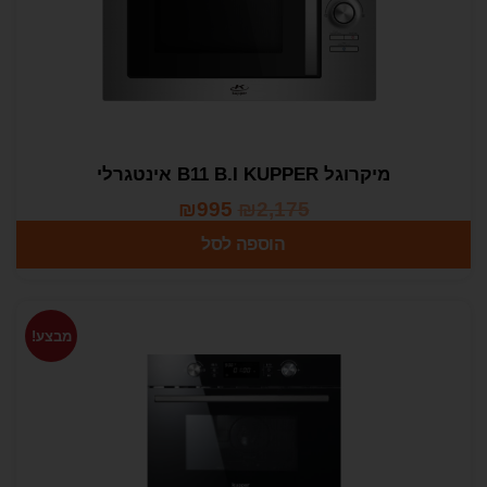
מיקרוגל B11 B.I KUPPER אינטגרלי
₪
995
₪
2,175
הוספה לסל
מבצע!