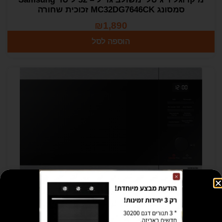
סמסונג MC32DG7646CK זכוכית שחורה
₪
1,890
הוספה לסל
מיקרוגל דיגיטלי משולב גריל 32 ליטר Samsung
MG32DG4524AT – שחור/כסוף – שנה אחריות
יבואן רשמי Samsung