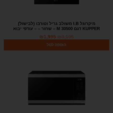
מיקרוגל I.B משולב גריל וטורבו (לבישול)
KUPPER דגם M 30500 – שחור – – עודפי יבוא
₪
1,995
₪
3,105
הוספה לסל