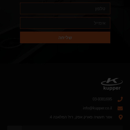
שליחה
03-9381695
info@kupper.co.il
אזור תעשיה פארק אפק, רח' המלאכה 4