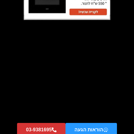
₪
1,089
הוספה לסל
מיקרוגל דיגיטלי ציפוי קרמי עם אידוי 23 ליטר
Samsung MS23K3555EK 800W – צבע שחור
₪
549
הוראות הגעה
03-9381695