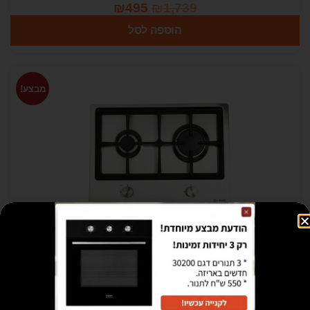
₪
495
₪
1,739
הוספה לסל
מבצע!
כיריים גז נירוסטה 35 ס"מ בהתקנה שטוחה PFT-
35 2G VS INOX -GG תוצרת smalvic איטליה
₪
750
₪
3,500
הוספה לסל