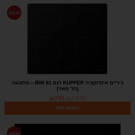
מבצע!
כיריים אינדוקציה KUPPER דגם BIM 61 – מתצוגה
(חד פאזי)
₪
795
₪
2,072
הוספה לסל
מבצע!