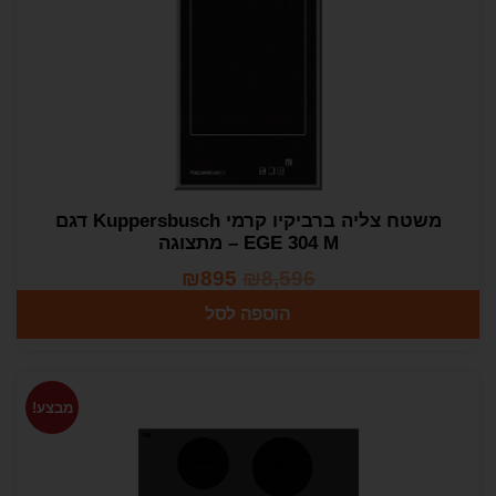
משטח צליה ברביקיו קרמי Kuppersbusch דגם
EGE 304 M – מתצוגה
₪
895
₪
8,596
הוספה לסל
מבצע!