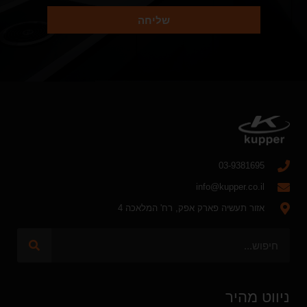
שליחה
03-9381695
info@kupper.co.il
אזור תעשיה פארק אפק, רח' המלאכה 4
ניווט מהיר