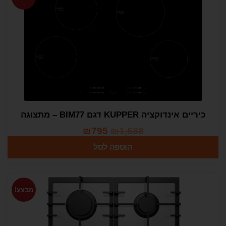
כיריים אינדוקציה KUPPER דגם BIM77 – מתצוגה
₪
795
₪
1,638
הוספה לסל
מבצע!