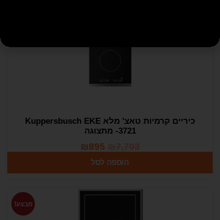
מבצע!
כיריים קרמיות טאצ' מלא Kuppersbusch EKE
3721- מתצוגה
₪
895
₪
7,703
הוספה לסל
מבצע!