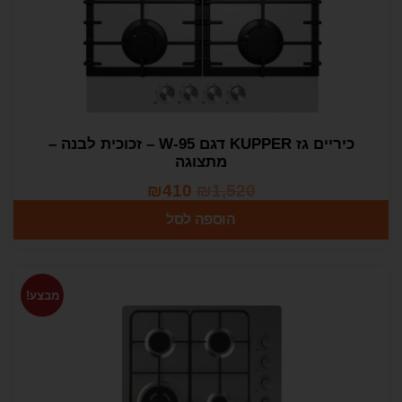
כיריים גז KUPPER דגם 95-W – זכוכית לבנה –
מתצוגה
₪
410
₪
1,520
הוספה לסל
מבצע!