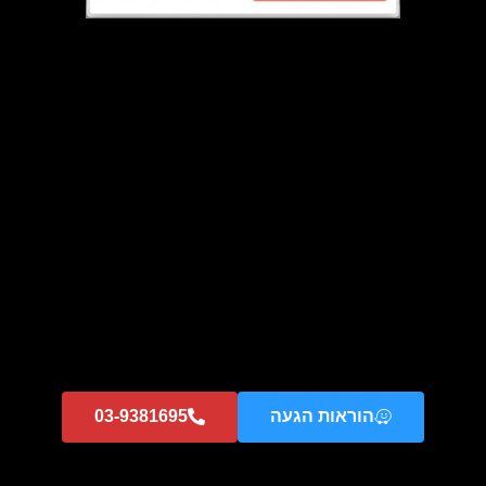
מבצע!
כיריים גז נירוסטה 60 ס"מ דגם 240 – חדש מתצוגה
₪
395
₪
1,230
הוספה לסל
הוראות הגעה
03-9381695