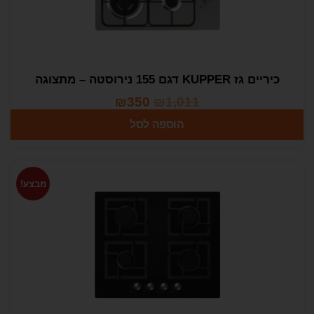
כיריים גז KUPPER דגם 155 נירוסטה – מתצוגה
₪
350
₪
1,011
הוספה לסל
מבצע!